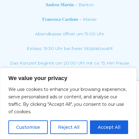
– Bariton
Andrea Martin
– Klavier
Francesca Cardone
Abendkasse öffnet um 19:00 Uhr
Einlass: 19:30 Uhr bei freier Sitzplatzwahl!
Das Konzert beginnt um 20:00 Uhr mit ca. 15 Min Pause
We value your privacy
We use cookies to enhance your browsing experience,
Impressum
serve personalised ads or content, and analyse our
traffic. By clicking "Accept All", you consent to our use
of cookies.
Copyright © 2026 Christine Deifel | Powered by Max
DE
Katzenberger-Spacal
Customise
Reject All
Accept All