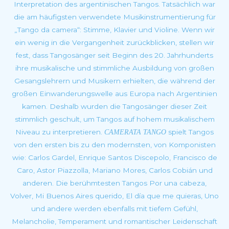
Interpretation des argentinischen Tangos. Tatsächlich war
die am häufigsten verwendete Musikinstrumentierung für
„Tango da camera“: Stimme, Klavier und Violine. Wenn wir
ein wenig in die Vergangenheit zurückblicken, stellen wir
fest, dass Tangosänger seit Beginn des 20. Jahrhunderts
ihre musikalische und stimmliche Ausbildung von großen
Gesangslehrern und Musikern erhielten, die während der
großen Einwanderungswelle aus Europa nach Argentinien
kamen. Deshalb wurden die Tangosänger dieser Zeit
stimmlich geschult, um Tangos auf hohem musikalischem
Niveau zu interpretieren.
spielt Tangos
CAMERATA TANGO
von den ersten bis zu den modernsten, von Komponisten
wie: Carlos Gardel, Enrique Santos Discepolo, Francisco de
Caro, Astor Piazzolla, Mariano Mores, Carlos Cobián und
anderen. Die berühmtesten Tangos Por una cabeza,
Volver, Mi Buenos Aires querido, El día que me quieras, Uno
und andere werden ebenfalls mit tiefem Gefühl,
Melancholie, Temperament und romantischer Leidenschaft