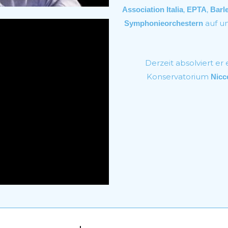
,
,
Association Italia
EPTA
Barle
auf un
Symphonieorchestern
Derzeit absolviert er
Konservatorium
Nicc