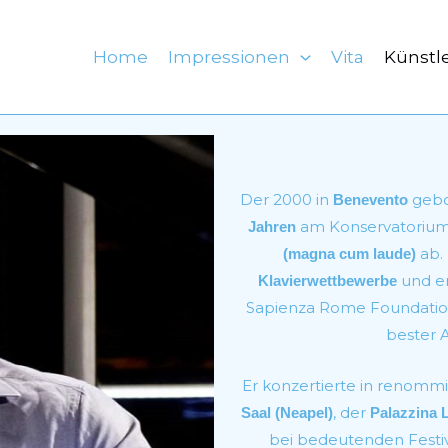
Home
Impressionen
Vita
Künstl
Der 2000 in
gebor
Benevento
am Konservatoriu
Jahren
ab. 
(magna cum laude)
und er
Klavierwettbewerbe
Sapienza Rome Foundatio
bester A
Er konzertierte in renomm
, der
Saal (Neapel)
Palazzina L
bei bedeutenden Festiv