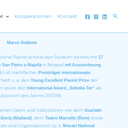
Such
er
Kooperationen
Kontakt
Marco Stallone
ene Pianist schloss sein Studium bereits mit
17
m
in Neapel
San Pietro a Majella
mit Auszeichnung
Er ist mehrfacher
Preisträger internationaler
hielt u. a. den
der
Young Excellent Pianist Prize
n sowie den
als
International Award „Sebetia-Ter“
bsolvent des Jahres 2017/18.
ierten Sälen und Institutionen wie dem
Scarlatti-
, dem
sowie
iberty (Mailand)
Teatro Marcello (Rom)
als und Organisationen (u. a.
Mozart National