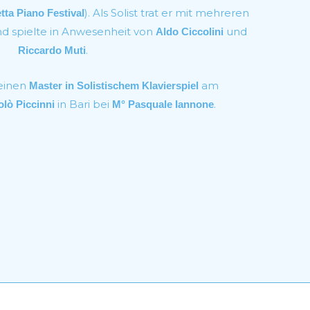
). Als Solist trat er mit mehreren
tta Piano Festival
d spielte in Anwesenheit von
und
Aldo Ciccolini
.
Riccardo Muti
 einen
am
Master in Solistischem Klavierspiel
in Bari bei
.
olò Piccinni
M° Pasquale Iannone