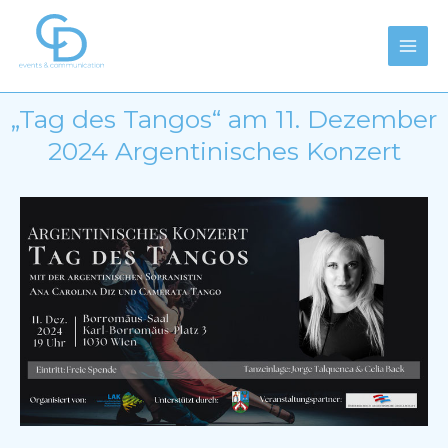
Zum
Main
Inhalt
Men
springen
„Tag des Tangos“ am 11. Dezember
2024 Argentinisches Konzert