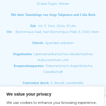
Dušan Šujan, Klavier
Mit einer Tanzeinlage
von
Jorge Talquenca
und Celia Back.
: Mi, 11. Dez. 2024, 19 Uhr
Zeit
: Borromäus-Saal, Karl-Borromäus-Platz 3, 1030 Wien
Ort
: Spenden erbeten
Eintritt
:
Lateinamerikanisches Akademisches
Organisation
Kulturzentrum LAK
:
Österreichisch-Argentinische
Kooperationspartner
Gesellschaft
3. Bezirk Landstraße
Unterstützt durch:
We value your privacy
We use cookies to enhance your browsing experience,
Impressum