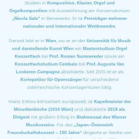
Studien in
Komposition, Klavier, Orgel und
mit Auszeichnung am Konservatorium
Orgelkomposition
in Benevento. Er ist
„Nicola Sala“
Preisträger mehrerer
.
nationaler und internationaler Wettbewerbe
Derzeit lebt er in
, wo er an der
Wien
Universität für Musik
ein
und darstellende Kunst Wien
Masterstudium Orgel
bei
sowie ein
Konzertfach
Prof. Roman Summereder
bei
Konzertfachstudium Cembalo
Prof. Augusta Van
absolvierte. Seit 2013 ist er als
Lookeren Campagne
für verschiedene
Korrepetitor für Opernsänger
österreichische Konzertagenturen tätig.
Mario Eritreo konzertiert europaweit, ist
Kapellmeister der
und debütierte
Minoritenkirche (1010 Wien)
2019 als
mit großem Erfolg im
Dirigent
Brahmssaal des Wiener
. Für das
Musikvereins
„Japan–Österreich
dirigierte er Werke von
Freundschaftskonzert – 150 Jahre“