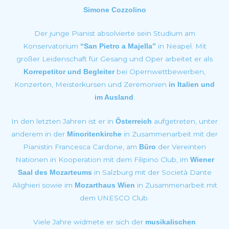
Simone Cozzolino
Der junge Pianist absolvierte sein Studium am
Konservatorium
in Neapel. Mit
“San Pietro a Majella”
großer Leidenschaft für Gesang und Oper arbeitet er als
bei Opernwettbewerben,
Korrepetitor und Begleiter
Konzerten, Meisterkursen und Zeremonien
in Italien und
.
im Ausland
In den letzten Jahren ist er in
aufgetreten, unter
Österreich
anderem in der
in Zusammenarbeit mit der
Minoritenkirche
Pianistin Francesca Cardone, am
der Vereinten
Büro
Nationen in Kooperation mit dem Filipino Club, im
Wiener
in Salzburg mit der Società Dante
Saal des Mozarteums
Alighieri sowie im
in Zusammenarbeit mit
Mozarthaus Wien
dem UNESCO Club.
Viele Jahre widmete er sich der
musikalischen