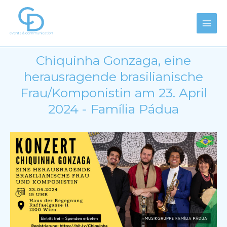
Zum
Main
Inhalt
Men
springen
Chiquinha Gonzaga, eine
herausragende brasilianische
Frau/Komponistin am 23. April
2024 - Família Pádua