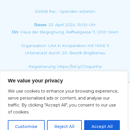
Eintritt frei – Spenden erbeten
: 23. April 2024, 19:00 Uhr
Datum
: Haus der Begegnung, Raffaelgasse 11, 1200 Wien
Ort
Organisation: LAK in Kooperation mit TAKE 5
Unterstützt durch: 20. Bezirk Brigittenau
Registrierung:
https://bit.ly/Chiquinh
a
We value your privacy
We use cookies to enhance your browsing experience,
Impressum
serve personalised ads or content, and analyse our
traffic. By clicking "Accept All", you consent to our use
of cookies.
Copyright © 2026 Christine Deifel | Powered by Max
DE
Katzenberger-Spacal
Customise
Reject All
Accept All